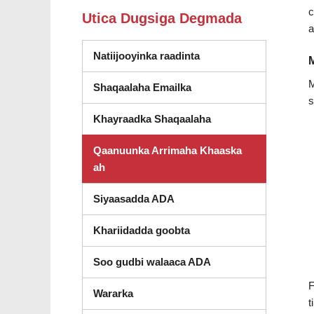
c
Utica Dugsiga Degmada
a
Natiijooyinka raadinta
M
Shaqaalaha Emailka
s
Khayraadka Shaqaalaha
Qaanuunka Arrimaha Khaaska
ah
Siyaasadda ADA
Khariidadda goobta
Soo gudbi walaaca ADA
F
Wararka
t