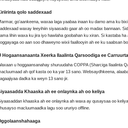
iriirinta qolo saddexaad
armar, go'aankeena, waxaa laga yaabaa inaan ku darno ama ku bixi
addexaad waxay leeyihiin siyaasado gaar ah oo madax bannaan. Si
ama lihin waxa ku jira iyo hawlaha goobahan ku xiran. Si kastaba ha 
oggayaga oo aan soo dhaweyno wixii faallooyin ah ee ku saabsan b
 Hogaansanaanta Xeerka Ilaalinta Qarsoodiga ee Carruurt
axaan u hoggaansanahay shuruudaha COPPA (Sharciga Ilaalinta Qa
acluumaad ah qof kasta oo ka yar 13 sano. Websaydhkeena, alaa
agaajiyaa dadka ka weyn 13 sano jir.
iyaasadda Khaaska ah ee onlaynka ah oo keliya
iyaasaddan khaaska ah ee onlaynka ah waxa ay qusaysaa oo keliy
husayso macluumaadka lagu soo ururiyo offline.
Oggolaanshahaaga