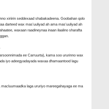
nno xiriirin seddexaad shabakadeena. Goobahan qolo
daa darteed wax mas'uuliyad ah ama mas'uuliyad ah
ahaatee, waxaan raadineynaa inaan ilaalino sharafta
oggan.
a
rsoonnimada ee Carruurta), kama soo ururinno wax
bada iyo adeegyadayada waxaa dhamaantood lagu
a macluumaadka laga ururiyo mareegahayaga ee ma