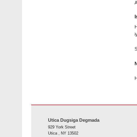
A
I
H
i
S
N
H
Goobtani waxay ku siinaysaa macluumaadka iyadoo la ist
Utica Dugsiga Degmada
929 York Street
Utica , NY 13502