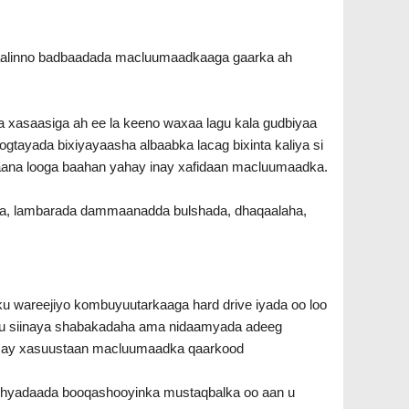
ilaalinno badbaadada macluumaadkaaga gaarka ah
xasaasiga ah ee la keeno waxaa lagu kala gudbiyaa
xogtayada bixiyayaasha albaabka lacag bixinta kaliya si
aana looga baahan yahay inay xafidaan macluumaadka.
nta, lambarada dammaanadda bulshada, dhaqaalaha,
u wareejiyo kombuyuutarkaaga hard drive iyada oo loo
 u siinaya shabakadaha ama nidaamyada adeeg
o ay xasuustaan macluumaadka qaarkood
okhyadaada booqashooyinka mustaqbalka oo aan u