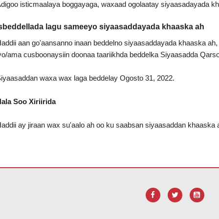
digoo isticmaalaya boggayaga, waxaad ogolaatay siyaasadayada k
sbeddellada lagu sameeyo siyaasaddayada khaaska ah
addii aan go'aansanno inaan beddelno siyaasaddayada khaaska ah, 
yo/ama cusboonaysiin doonaa taariikhda beddelka Siyaasadda Qars
iyaasaddan waxa wax laga beddelay Ogosto 31, 2022.
ala Soo Xiriirida
addii ay jiraan wax su'aalo ah oo ku saabsan siyaasaddan khaaska 
icmaalayo PDF, booqo xidhiidhkan si aad u
soo dejiso Adobe Acroba