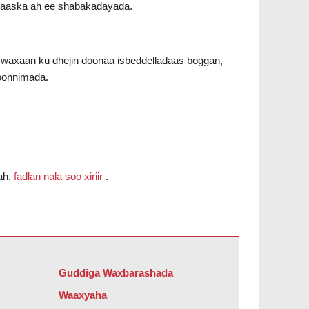
haaska ah ee shabakadayada.
waxaan ku dhejin doonaa isbeddelladaas boggan,
oonnimada.
ah,
fadlan nala soo xiriir
.
t Reader DC software
.
Guddiga Waxbarashada
Waaxyaha