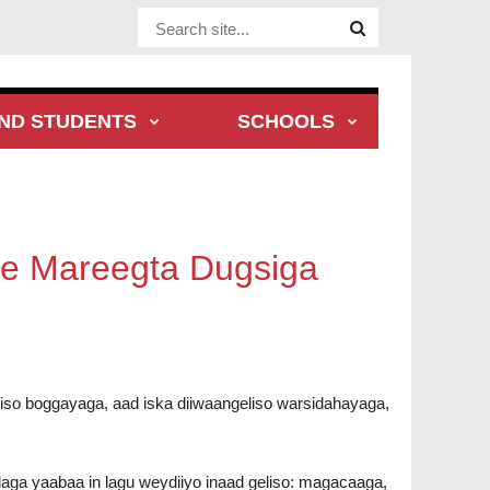
Website Site
ND STUDENTS
SCHOOLS
ee Mareegta Dugsiga
so boggayaga, aad iska diiwaangeliso warsidahayaga,
aga yaabaa in lagu weydiiyo inaad geliso: magacaaga,