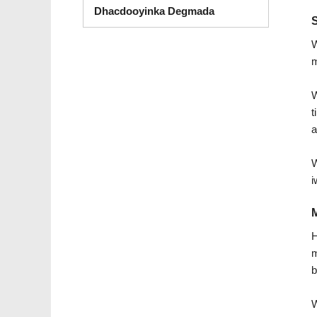
Dhacdooyinka Degmada
S
W
m
W
t
a
W
i
M
H
m
b
W