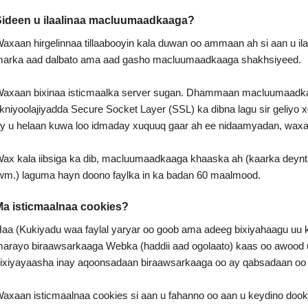
ideen u ilaalinaa macluumaadkaaga?
axaan hirgelinnaa tillaabooyin kala duwan oo ammaan ah si aan u 
arka aad dalbato ama aad gasho macluumaadkaaga shakhsiyeed.
axaan bixinaa isticmaalka server sugan. Dhammaan macluumaadka 
ikniyoolajiyadda Secure Socket Layer (SSL) ka dibna lagu sir geliyo 
y u helaan kuwa loo idmaday xuquuq gaar ah ee nidaamyadan, wax
ax kala iibsiga ka dib, macluumaadkaaga khaaska ah (kaarka dey
wm.) laguma hayn doono faylka in ka badan 60 maalmood.
a isticmaalnaa cookies?
aa (Kukiyadu waa faylal yaryar oo goob ama adeeg bixiyahaagu uu k
arayo biraawsarkaaga Webka (haddii aad ogolaato) kaas oo awood
ixiyayaasha inay aqoonsadaan biraawsarkaaga oo ay qabsadaan o
axaan isticmaalnaa cookies si aan u fahanno oo aan u keydino do