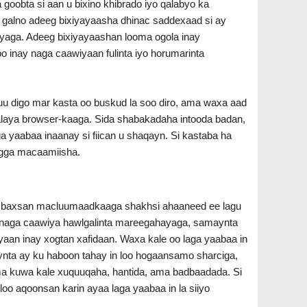
 goobta si aan u bixino khibrado iyo qalabyo ka
 galno adeeg bixiyayaasha dhinac saddexaad si ay
aga. Adeeg bixiyayaashan looma ogola inay
 inay naga caawiyaan fulinta iyo horumarinta
u digo mar kasta oo buskud la soo diro, ama waxa aad
laya browser-kaaga. Sida shabakadaha intooda badan,
yaabaa inaanay si fiican u shaqayn. Si kastaba ha
eegga macaamiisha.
 ka baxsan macluumaadkaaga shakhsi ahaaneed ee lagu
o naga caawiya hawlgalinta mareegahayaga, samaynta
yaan inay xogtan xafidaan. Waxa kale oo laga yaabaa in
ta ay ku haboon tahay in loo hogaansamo sharciga,
ma kuwa kale xuquuqaha, hantida, ama badbaadada. Si
o aqoonsan karin ayaa laga yaabaa in la siiyo