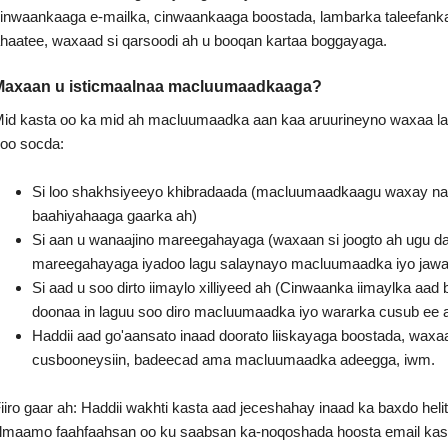
inwaankaaga e-mailka, cinwaankaaga boostada, lambarka taleefank
haatee, waxaad si qarsoodi ah u booqan kartaa boggayaga.
Maxaan u isticmaalnaa macluumaadkaaga?
id kasta oo ka mid ah macluumaadka aan kaa aruurineyno waxaa lag
oo socda:
Si loo shakhsiyeeyo khibradaada (macluumaadkaagu waxay na
baahiyahaaga gaarka ah)
Si aan u wanaajino mareegahayaga (waxaan si joogto ah ugu d
mareegahayaga iyadoo lagu salaynayo macluumaadka iyo jawaa
Si aad u soo dirto iimaylo xilliyeed ah (Cinwaanka iimaylka aad b
doonaa in laguu soo diro macluumaadka iyo wararka cusub ee 
Haddii aad go'aansato inaad doorato liiskayaga boostada, waxaad
cusbooneysiin, badeecad ama macluumaadka adeegga, iwm.
iiro gaar ah: Haddii wakhti kasta aad jeceshahay inaad ka baxdo he
ilmaamo faahfaahsan oo ku saabsan ka-noqoshada hoosta email kas