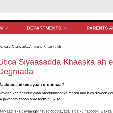
N
DEPARTMENTS
PARENTS A
uriga
Qaanuunka Arrimaha Khaaska ah
Utica Siyaasadda Khaaska ah 
Degmada
Macluumaadkee ayaan ururinnaa?
axaan kaa aruurineynaa macluumaadka marka aad iska diiwaan geli
a jawaabto sahan ama foom buuxiso.
arkaad iska diiwaangelineyso goobtayada, sida ku habboon, waxaa l