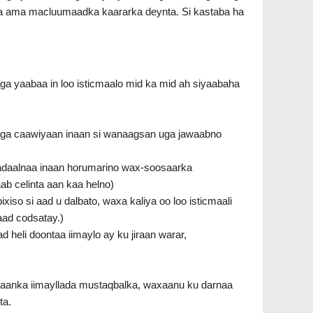
a ama macluumaadka kaararka deynta. Si kastaba ha
a yaabaa in loo isticmaalo mid ka mid ah siyaabaha
ga caawiyaan inaan si wanaagsan uga jawaabno
adaalnaa inaan horumarino wax-soosaarka
b celinta aan kaa helno)
ixiso si aad u dalbato, waxa kaliya oo loo isticmaali
aad codsatay.)
 heli doontaa iimaylo ay ku jiraan warar,
litaanka iimayllada mustaqbalka, waxaanu ku darnaa
ta.