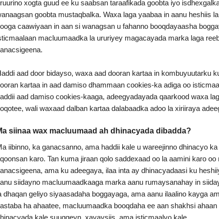
ruurino xogta guud ee ku saabsan taraafikada goobta iyo isdhexgalka
anaagsan goobta mustaqbalka. Waxa laga yaabaa in aanu heshiis la
ooga caawiyaan in aan si wanagsan u fahanno booqdayaasha boggay
sticmaalaan macluumaadka la ururiyey magacayada marka laga reebo
anacsigeena.
addi aad door bidayso, waxa aad dooran kartaa in kombuyuutarku ku
ooran kartaa in aad damiso dhammaan cookies-ka adiga oo isticmaa
addii aad damiso cookies-kaaga, adeegyadayada qaarkood waxa laga 
oqotee, wali waxaad dalban kartaa dalabaadka adoo la xiriiraya ad
a siinaa wax macluumaad ah dhinacyada dibadda?
a iibinno, ka ganacsanno, ama haddii kale u wareejinno dhinacyo
qoonsan karo. Tan kuma jiraan qolo saddexaad oo la aamini karo o
anacsigeena, ama ku adeegaya, ilaa inta ay dhinacyadaasi ku heshii
anu siidayno macluumaadkaaga marka aanu rumaysanahay in siidayn
a dhaqan geliyo siyaasadaha boggayaga, ama aanu ilaalino kayga a
astaba ha ahaatee, macluumaadka booqdaha ee aan shakhsi ahaan lo
hinacyada kale suuqgeyn, xayaysiis, ama isticmaalyo kale.