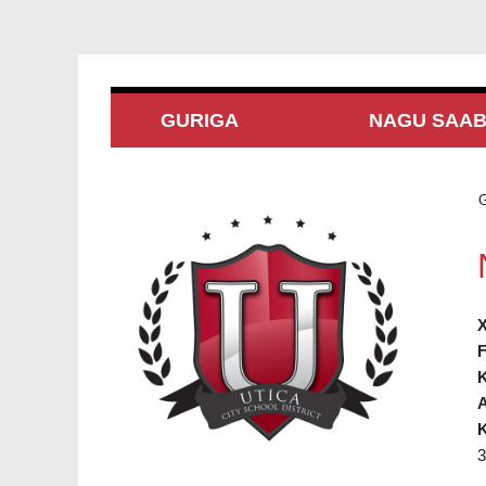
GURIGA
NAGU SAA
G
X
F
K
K
3