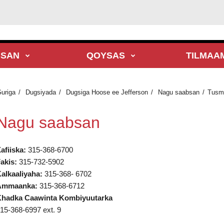
BSAN
QOYSAS
TILMAA
uriga
Dugsiyada
Dugsiga Hoose ee Jefferson
Nagu saabsan
Tusm
Nagu saabsan
afiiska:
315-368-6700
akis:
315-732-5902
alkaaliyaha:
315-368- 6702
Ammaanka:
315-368-6712
hadka Caawinta Kombiyuutarka
15-368-6997 ext. 9