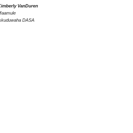
imberly VanDuren
Maamule
skuduwaha DASA
ub)