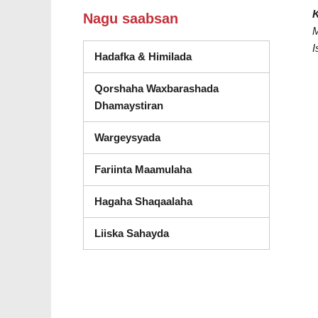
K
Nagu saabsan
I
Hadafka & Himilada
Qorshaha Waxbarashada
Dhamaystiran
Wargeysyada
Fariinta Maamulaha
Hagaha Shaqaalaha
(wuxuu ka furmay daaqad cus
Liiska Sahayda