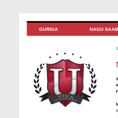
GURIGA
NAGU SAA
G
X
K
F
M
I