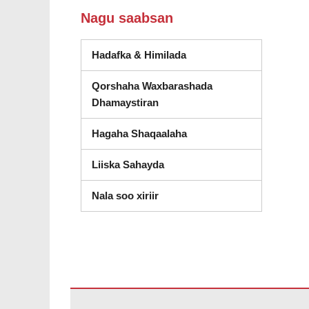
Nagu saabsan
Hadafka & Himilada
Qorshaha Waxbarashada
Dhamaystiran
Hagaha Shaqaalaha
(wuxuu ka furmay daaqad cus
Liiska Sahayda
Nala soo xiriir
Goobtani waxay ku siinaysaa macluumaadka iyadoo la ist