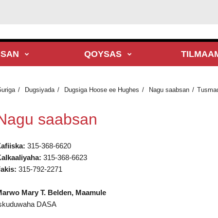
BSAN
QOYSAS
TILMAA
uriga
Dugsiyada
Dugsiga Hoose ee Hughes
Nagu saabsan
Tusma
Nagu saabsan
afiiska:
315-368-6620
alkaaliyaha:
315-368-6623
akis:
315-792-2271
arwo Mary T. Belden, Maamule
skuduwaha DASA